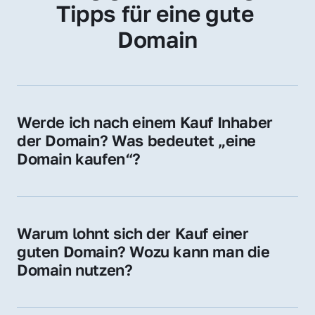
Tipps für eine gute 
Domain
Werde ich nach einem Kauf Inhaber 
der Domain? Was bedeutet „eine 
Domain kaufen“?
Ja, Sie werden der offizielle Domain-Inhaber. 
Sie erhalten alle Rechte zur Nutzung, 
Verwaltung oder Weiterveräußerung der 
Warum lohnt sich der Kauf einer 
Domain.
guten Domain? Wozu kann man die 
Domain nutzen?
Eine starke Domain steigert Sichtbarkeit, 
Vertrauen und Markenwert. Nutzen Sie sie 