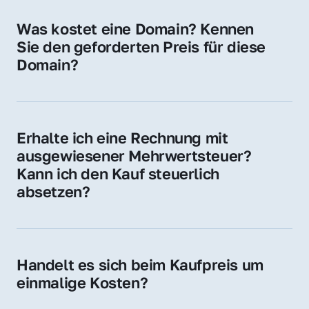
für Ihre Website, Weiterleitung, E-Mail-
Was kostet eine Domain? Kennen 
Adressen oder als digitale Investition.
Sie den geforderten Preis für diese 
Domain?
Der Preis variiert je nach Domain. Für diese 
Domain liegt ein konkreter Kaufpreis vor – 
kontaktieren Sie uns gerne für ein 
Erhalte ich eine Rechnung mit 
unverbindliches Angebot.
ausgewiesener Mehrwertsteuer? 
Kann ich den Kauf steuerlich 
absetzen?
Ja, Sie erhalten eine Rechnung mit MwSt. 
Für Unternehmen ist der Kauf in der Regel 
steuerlich absetzbar.
Handelt es sich beim Kaufpreis um 
einmalige Kosten?
Ja. Der Kaufpreis ist einmalig. Nur beim 