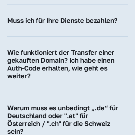
späteren Betrieb der Domain (z. B. beim 
Hosting-Anbieter) fallen geringe laufende 
Muss ich für Ihre Dienste bezahlen?
Gebühren an. Diese bewegen sich für .de 
Nein, bei uns zahlen Sie nur den Kaufpreis 
Domains bei ca. 5€ / Jahr
der Domain – ohne zusätzliche Vermittlungs- 
oder Servicegebühren.
Wie funktioniert der Transfer einer 
gekauften Domain? Ich habe einen 
Auth-Code erhalten, wie geht es 
weiter?
Mit dem Auth-Code beauftragen Sie Ihren 
Provider, die Domain zu übernehmen. Gerne 
begleiten wir Sie bei diesem einfachen und 
Warum muss es unbedingt „.de“ für 
schnellen Prozess.
Deutschland oder ".at" für 
Österreich / ".ch" für die Schweiz 
sein?