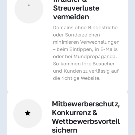
Streuverluste 
vermeiden
Domains ohne Bindestriche 
oder Sonderzeichen 
minimieren Verwechslungen 
– beim Eintippen, in E-Mails 
oder bei Mundpropaganda. 
So kommen Ihre Besucher 
und Kunden zuverlässig auf 
die richtige Website.
Mitbewerberschutz, 
Konkurrenz & 
Wettbewerbsvorteil 
sichern 